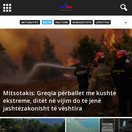
AKTUALITET
BOTA
KULTURE
KURIOZITETE
LIFESTYLE
Mitsotakis: Greqia përballet me kushte
ekstreme, ditët në vijim do të jenë
jashtëzakonisht të vështira