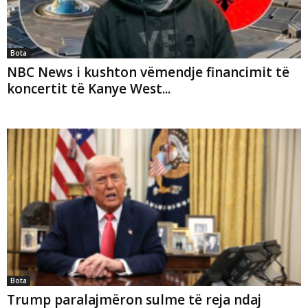
Bota
NBC News i kushton vëmendje financimit të
koncertit të Kanye West...
Bota
Trump paralajmëron sulme të reja ndaj