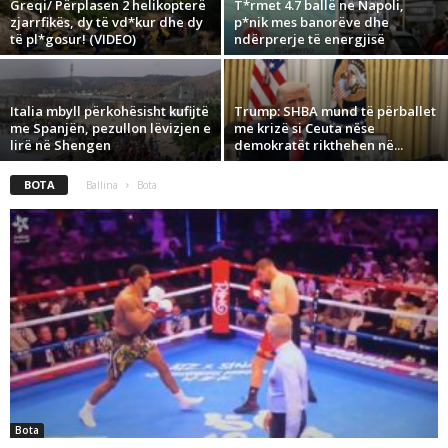
Greqi/ Përplasen 2 helikopterë
T*rmet 4.7 ballë ne Napoli,
zjarrfikës, dy të vd*kur dhe dy
p*nik mes banorëve dhe
të pl*gosur! (VIDEO)
ndërprerje të energjisë
Italia mbyll përkohësisht kufijtë
Trump: SHBA mund të përballet
me Spanjën, pezullon lëvizjen e
me krizë si Ceuta nëse
lirë në Shengen
demokratët rikthehen në...
BOTA
Ballina
Bota
Bota