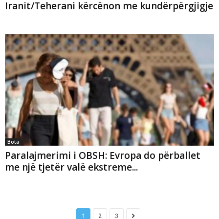
Iranit/Teherani kërcënon me kundërpërgjigje
Bota
Paralajmerimi i OBSH: Evropa do përballet
me një tjetër valë ekstreme...
1
2
3