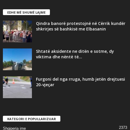
EDHE MË SHUMË LAJME
Qindra banorë protestojnë në Cërrik kundër
shkrirjes së bashkisë me Elbasanin
Shtatë aksidente ne ditën e sotme, dy
viktima dhe nëntë të...
Furgoni del nga rruga, humb jetën drejtuesi
20-vjeçar
KATEGORI E POPULLARIZUAR
2373
Shqiperia ime