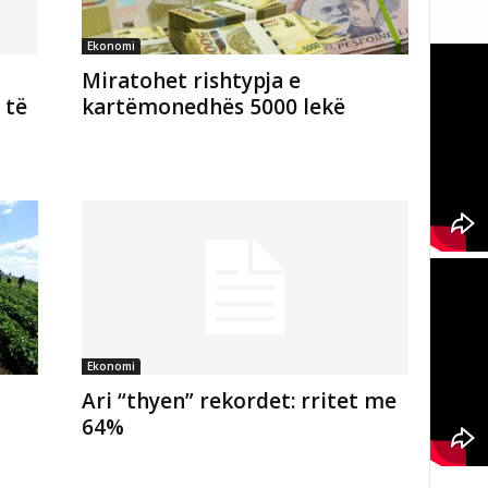
Ekonomi
Miratohet rishtypja e
 të
kartëmonedhës 5000 lekë
Ekonomi
Ari “thyen” rekordet: rritet me
64%