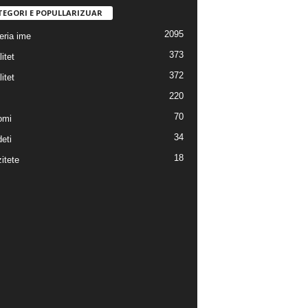
TEGORI E POPULLARIZUAR
2095
eria ime
373
itet
372
itet
220
70
omi
34
eti
18
itete