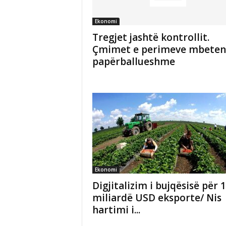
Ekonomi
Tregjet jashtë kontrollit.
Çmimet e perimeve mbeten
papërballueshme
Ekonomi
Digjitalizim i bujqësisë për 1
miliardë USD eksporte/ Nis
hartimi i...