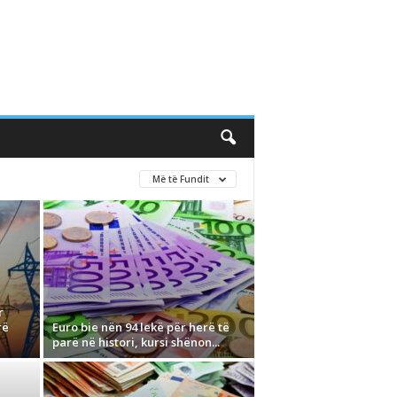
Më të Fundit
r
rë
Euro bie nën 94 lekë për herë të
parë në histori, kursi shënon...