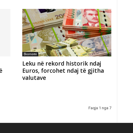
Ekonomi
Leku në rekord historik ndaj
ë
Euros, forcohet ndaj të gjitha
valutave
Faqja 1 nga 7