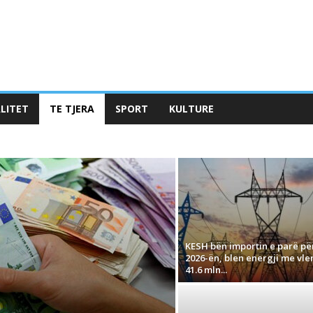
LITET
TE TJERA
SPORT
KULTURE
KESH bën importin e parë pë
2026-ën, blen energji me vle
41.6 mln...