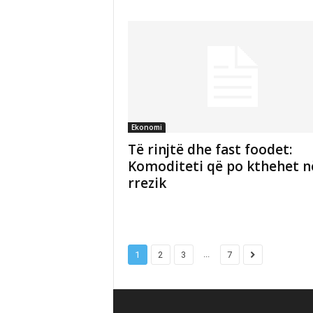
Ekonomi
Të rinjtë dhe fast foodet:
Komoditeti që po kthehet n
rrezik
...
1
2
3
7