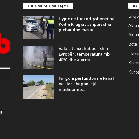
EDHE MË SHUMË LAJME
KA
Shqip
Hyjnë në fuqi ndryshimet në
Kodin Rrugor, ashpërsohen
Aktual
gjobat dhe masat...
Aktual
Bota
Vala e të nxehtit përfshin
Evropën, temperatura mbi
Ekon
40°C dhe alarmi...
Shend
Kurioz
Furgoni përfundon në kanal
ne Fier Shegan; një i
moshuar në...
st