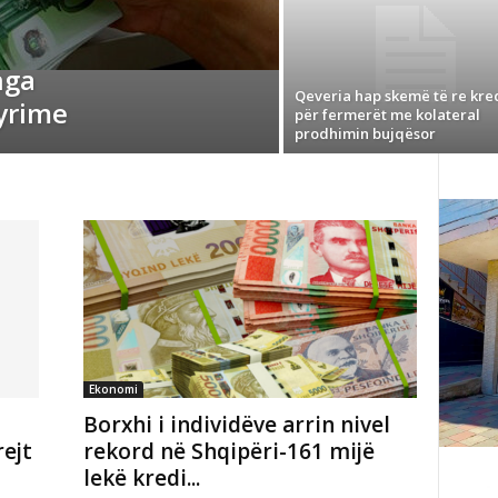
nga
Qeveria hap skemë të re kre
yrime
për fermerët me kolateral
prodhimin bujqësor
Ekonomi
Borxhi i individëve arrin nivel
ejt
rekord në Shqipëri-161 mijë
lekë kredi...