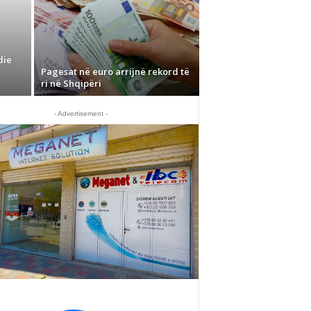
die
Pagesat në euro arrijnë rekord të
ri në Shqipëri
- Advertisement -