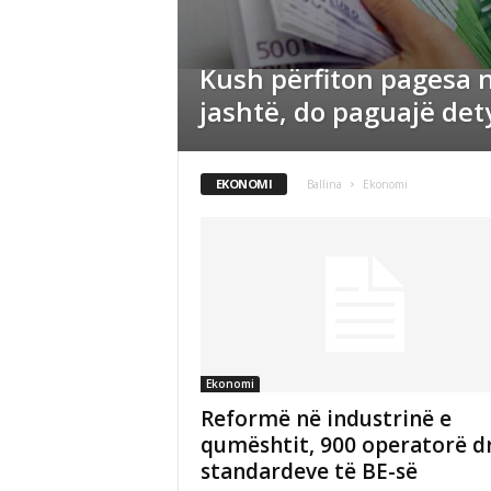
Kush përfiton pagesa 
jashtë, do paguajë det
EKONOMI
Ballina
Ekonomi
Ekonomi
Reformë në industrinë e
qumështit, 900 operatorë dr
standardeve të BE-së