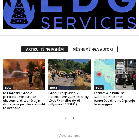
ARTIKUJ TË NGJASHËM
MË SHUMË NGA AUTORI
Bota
Bota
Bota
Mitsotakis: Greqia
Greqi/ Përplasen 2
T*rmet 4.7 ballë ne
përballet me kushte
helikopterë zjarrfikës, dy
Napoli, p*nik mes
ekstreme, ditët në vijim
të vd*kur dhe dy të
banorëve dhe ndërprerje
do të jenë jashtëzakonisht
pl*gosur! (VIDEO)
të energjisë
të vështira
- Advertisement -