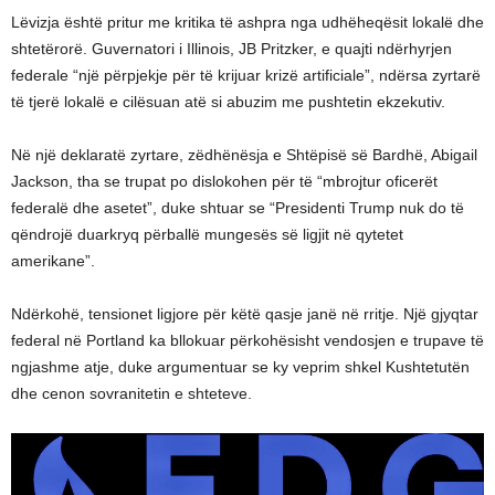
Lëvizja është pritur me kritika të ashpra nga udhëheqësit lokalë dhe
shtetërorë. Guvernatori i Illinois, JB Pritzker, e quajti ndërhyrjen
federale “një përpjekje për të krijuar krizë artificiale”, ndërsa zyrtarë
të tjerë lokalë e cilësuan atë si abuzim me pushtetin ekzekutiv.
Në një deklaratë zyrtare, zëdhënësja e Shtëpisë së Bardhë, Abigail
Jackson, tha se trupat po dislokohen për të “mbrojtur oficerët
federalë dhe asetet”, duke shtuar se “Presidenti Trump nuk do të
qëndrojë duarkryq përballë mungesës së ligjit në qytetet
amerikane”.
Ndërkohë, tensionet ligjore për këtë qasje janë në rritje. Një gjyqtar
federal në Portland ka bllokuar përkohësisht vendosjen e trupave të
ngjashme atje, duke argumentuar se ky veprim shkel Kushtetutën
dhe cenon sovranitetin e shteteve.