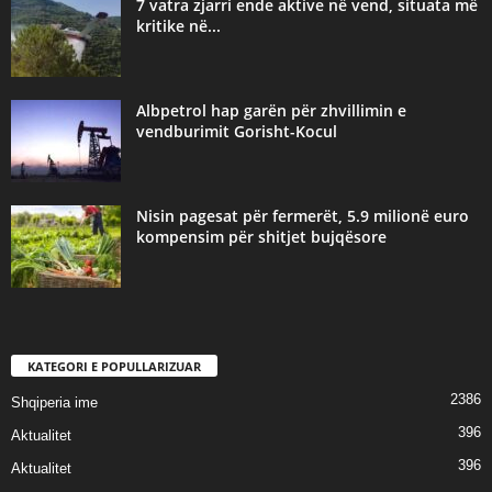
7 vatra zjarri ende aktive në vend, situata më
kritike në...
Albpetrol hap garën për zhvillimin e
vendburimit Gorisht-Kocul
Nisin pagesat për fermerët, 5.9 milionë euro
kompensim për shitjet bujqësore
KATEGORI E POPULLARIZUAR
2386
Shqiperia ime
396
Aktualitet
396
Aktualitet