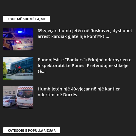
EDHE MË SHUMË LAJME
69-vjeçari humb jetën në Roskovec, dyshohet
arrest kardiak gjatë një konfl*kti...
Punonjësit e “Bankers”kërkojnë ndërhyrjen e
Inspektoratit të Punës: Pretendojnë shkelje
të...
Humb jetën një 40-vjeçar në një kantier
ndërtimi në Durrës
KATEGORI E POPULLARIZUAR