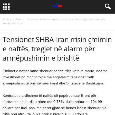
Ballina
Bota
Tensionet SHBA-Iran rrisin çmimin e naftës, tregjet në alarm për
armëpushimin e...
Tensionet SHBA-Iran rrisin çmimin
e naftës, tregjet në alarm për
armëpushimin e brishtë
Çmimet e naftës kanë shënuar sërish rritje këtë të martë, ndërsa
investitorët po monitorojnë me shqetësim tensionet rreth
armëpushimit të brishtë mes Iranit dhe Shteteve të Bashkuara.
Kontratat e ardhshme të naftës së papërpunuar Brent për
dorëzimin në korrik u rritën me 0,75%, duke arritur në 104,99
dollarë për fuçi, pasi më herët gjatë së hënës kishin shënuar një
rritje prej afro 5%, duke prekur nivelin 105,99 dollarë.