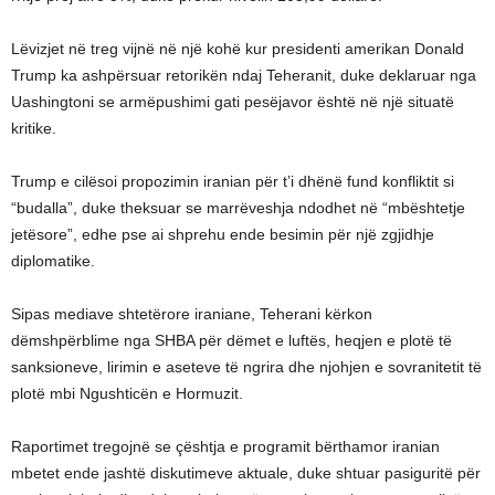
Lëvizjet në treg vijnë në një kohë kur presidenti amerikan Donald
Trump ka ashpërsuar retorikën ndaj Teheranit, duke deklaruar nga
Uashingtoni se armëpushimi gati pesëjavor është në një situatë
kritike.
Trump e cilësoi propozimin iranian për t’i dhënë fund konfliktit si
“budalla”, duke theksuar se marrëveshja ndodhet në “mbështetje
jetësore”, edhe pse ai shprehu ende besimin për një zgjidhje
diplomatike.
Sipas mediave shtetërore iraniane, Teherani kërkon
dëmshpërblime nga SHBA për dëmet e luftës, heqjen e plotë të
sanksioneve, lirimin e aseteve të ngrira dhe njohjen e sovranitetit të
plotë mbi Ngushticën e Hormuzit.
Raportimet tregojnë se çështja e programit bërthamor iranian
mbetet ende jashtë diskutimeve aktuale, duke shtuar pasiguritë për