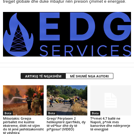
tregjet globale dhe duke mbajtur nën presion çmimet e energjisë.
ARTIKUJ TË NGJASHËM
MË SHUMË NGA AUTORI
Bota
Bota
Bota
Mitsotakis: Greqia
Greqi/ Përplasen 2
T*rmet 4.7 ballë ne
përballet me kushte
helikopterë zjarrfikës, dy
Napoli, p*nik mes
ekstreme, ditët në vijim
të vd*kur dhe dy të
banorëve dhe ndërprerje
do të jenë jashtëzakonisht
pl*gosur! (VIDEO)
të energjisë
të vështira