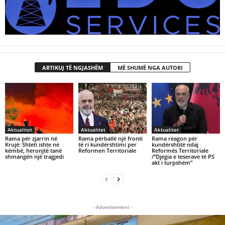
ARTIKUJ TË NGJASHËM
MË SHUMË NGA AUTORI
Aktualitet
Aktualitet
Aktualitet
Rama për zjarrin në
Rama përballë një fronti
Rama reagon për
Krujë: Shteti ishte në
të ri kundërshtimi per
kundërshtitë ndaj
këmbë, heronjtë tanë
Reformen Territoriale
Reformës Territoriale
shmangën një tragjedi
/“Djegia e teserave të PS
akt i turpshëm”
- Advertisement -