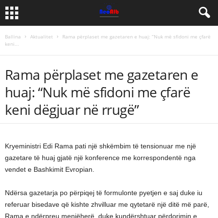
Ballina
Aktualitet
Rama përplaset me gazetaren e huaj: “Nuk më sfidoni me çfarë
keni...
Rama përplaset me gazetaren e
huaj: “Nuk më sfidoni me çfarë
keni dëgjuar në rrugë”
Kryeministri Edi Rama pati një shkëmbim të tensionuar me një
gazetare të huaj gjatë një konference me korrespondentë nga
vendet e Bashkimit Evropian.
Ndërsa gazetarja po përpiqej të formulonte pyetjen e saj duke iu
referuar bisedave që kishte zhvilluar me qytetarë një ditë më parë,
Rama e ndërpreu menjëherë, duke kundërshtuar përdorimin e