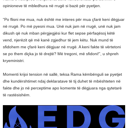
opinioneve të mbledhura në rrugë si bazë për pyetjen.
“Po flisni me mua, nuk është me interes për mua çfarë keni dëgjuar
në rrugë. Po më pyesni mua. Unë nuk jam në rrugë, unë nuk jam
dikush që nuk mban përgjegjësi kur flet sepse përfaqësoj këtë
vend, njerëzit që më kanë zgjedhur të jem këtu. Nuk mund të
sfidohem me çfarë keni dëgjuar në rrugë. A keni fakte të vërtetoni
se po them diçka jo të drejtë? Më tregoni, më sfidoni!”, u shpreh
kryeministri.
Momenti krijoi tension në sallë, teksa Rama këmbënguli se pyetjet
dhe kundërshtimet ndaj deklaratave të tij duhet të mbështeten në
fakte dhe jo në perceptime apo komente të dëgjuara nga qytetarë
të rastësishëm.