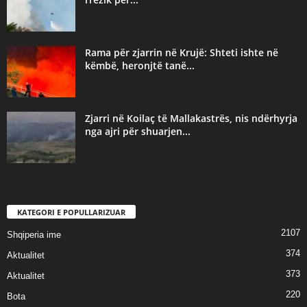
Rama për zjarrin në Krujë: Shteti ishte në
këmbë, heronjtë tanë...
Zjarri në Koilaç të Mallakastrës, nis ndërhyrja
nga ajri për shuarjen...
KATEGORI E POPULLARIZUAR
2107
Shqiperia ime
374
Aktualitet
373
Aktualitet
220
Bota