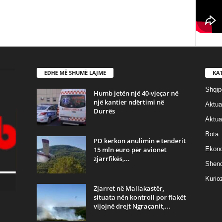
EDHE MË SHUMË LAJME
KA
Shqip
Humb jetën një 40-vjeçar në
një kantier ndërtimi në
Aktual
Durrës
Aktual
Bota
PD kërkon anulimin e tenderit
15 mln euro për avionët
Ekon
zjarrfikës,...
Shend
Kurioz
Zjarret në Mallakastër,
situata nën kontroll por flakët
vijojnë drejt Ngraçanit,...