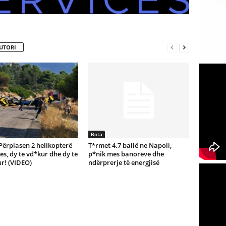
UTORI
Bota
Përplasen 2 helikopterë
T*rmet 4.7 ballë ne Napoli,
kës, dy të vd*kur dhe dy të
p*nik mes banorëve dhe
r! (VIDEO)
ndërprerje të energjisë