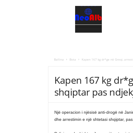
N
e
o
a
l
b
Ballina
Bota
Kapen 167 kg dr*ge në Greqi, arrest
Kapen 167 kg dr*ge
shqiptar pas ndjek
Një operacion i njësisë anti-drogë në Jan
dhe arrestimin e një shtetasi shqiptar, pas