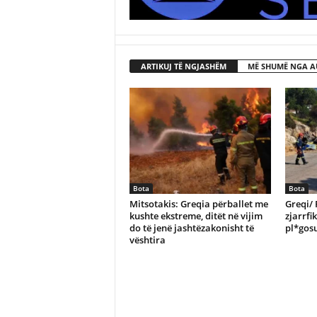
ARTIKUJ TË NGJASHËM
MË SHUMË NGA A
Bota
Bota
Mitsotakis: Greqia përballet me
Greqi/ 
kushte ekstreme, ditët në vijim
zjarrfi
do të jenë jashtëzakonisht të
pl*gosu
vështira