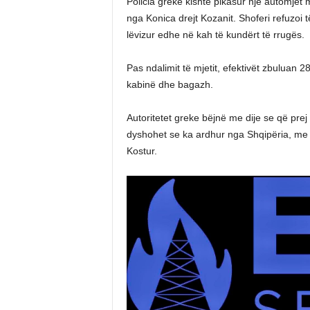
Policia greke kishte pikasur një automjet m
nga Konica drejt Kozanit. Shoferi refuzoi
lëvizur edhe në kah të kundërt të rrugës.
Pas ndalimit të mjetit, efektivët zbuluan
kabinë dhe bagazh.
Autoritetet greke bëjnë me dije se që prej
dyshohet se ka ardhur nga Shqipëria, me 
Kostur.