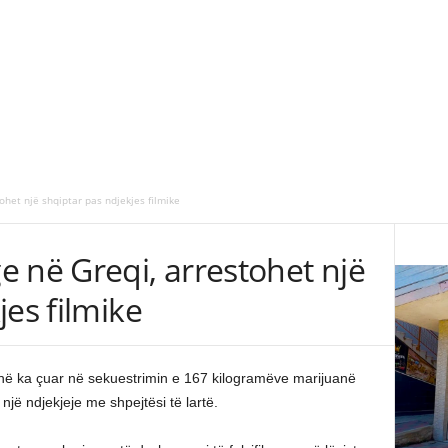
ohet një shqiptar pas ndjekjes filmike
 në Greqi, arrestohet një
jes filmike
inë ka çuar në sekuestrimin e 167 kilogramëve marijuanë
 një ndjekjeje me shpejtësi të lartë.