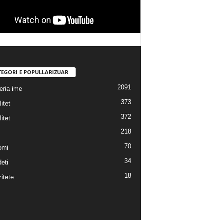
TEGORI E POPULLARIZUAR
2091
eria ime
373
itet
372
itet
218
70
omi
34
eti
18
itete