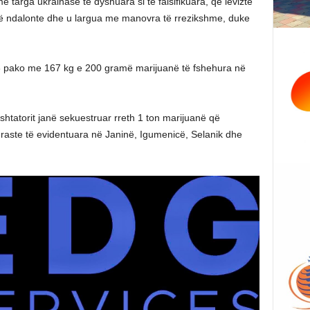
e targa ukrainase të dyshuara si të falsifikuara, që lëvizte
 të ndalonte dhe u largua me manovra të rrezikshme, duke
 28 pako me 167 kg e 200 gramë marijuanë të fshehura në
 shtatorit janë sekuestruar rreth 1 ton marijuanë që
raste të evidentuara në Janinë, Igumenicë, Selanik dhe