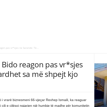
eagon pas vr*sjes ne Sarande: Të...
t Bido reagon pas vr*sjes
ardhet sa më shpejt kjo
 i vrarë biznesmeni 66-vjeçar Rexhep Ismaili, ka reaguar
 i cili e cilësoi ngjarjen një humbje të madhe për komunitetin