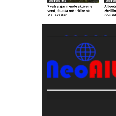
Shqiperia ime
Shqiper
7 vatra zjarri ende aktive në
Albpetr
vend, situata më kritike në
zhvilli
Mallakastër
Gorisht