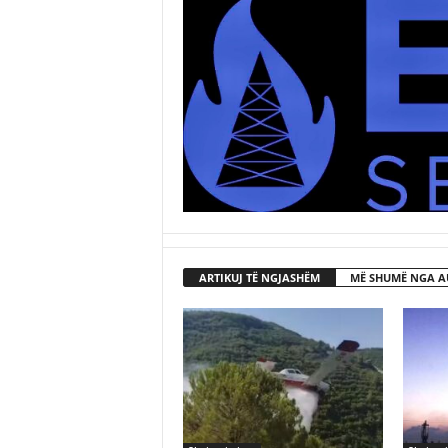
ARTIKUJ TË NGJASHËM
MË SHUMË NGA A