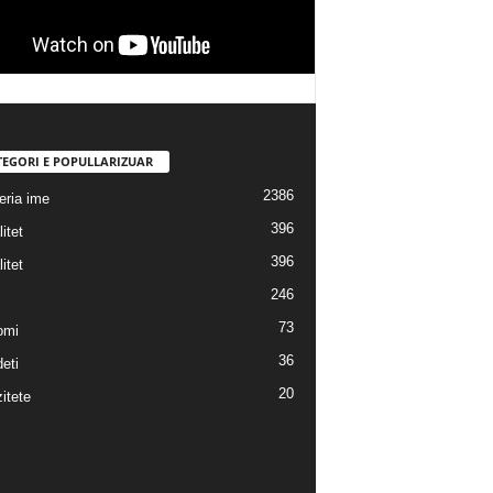
TEGORI E POPULLARIZUAR
2386
eria ime
396
itet
396
itet
246
73
omi
36
eti
20
itete