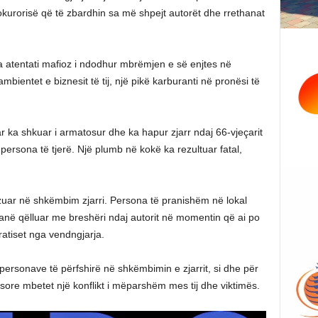
Prokurorisë që të zbardhin sa më shpejt autorët dhe rrethanat
a atentati mafioz i ndodhur mbrëmjen e së enjtes në
bientet e biznesit të tij, një pikë karburanti në pronësi të
r ka shkuar i armatosur dhe ka hapur zjarr ndaj 66-vjeçarit
persona të tjerë. Një plumb në kokë ka rezultuar fatal,
zuar në shkëmbim zjarri. Persona të pranishëm në lokal
në qëlluar me breshëri ndaj autorit në momentin që ai po
rratiset nga vendngjarja.
e personave të përfshirë në shkëmbimin e zjarrit, si dhe për
esore mbetet një konflikt i mëparshëm mes tij dhe viktimës.