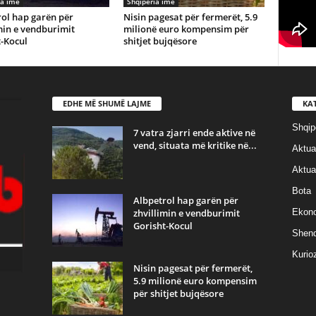
ia ime
Shqiperia ime
ol hap garën për
Nisin pagesat për fermerët, 5.9
min e vendburimit
milionë euro kompensim për
-Kocul
shitjet bujqësore
EDHE MË SHUMË LAJME
KA
Shqip
7 vatra zjarri ende aktive në
vend, situata më kritike në...
Aktual
Aktual
Bota
Albpetrol hap garën për
zhvillimin e vendburimit
Ekon
Gorisht-Kocul
Shend
Kurioz
Nisin pagesat për fermerët,
5.9 milionë euro kompensim
për shitjet bujqësore