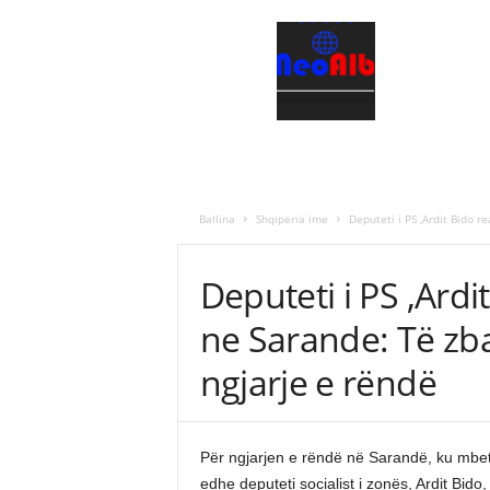
N
e
o
a
l
b
Ballina
Shqiperia ime
Deputeti i PS ,Ardit Bido r
Deputeti i PS ,Ardi
ne Sarande: Të zb
ngjarje e rëndë
Për ngjarjen e rëndë në Sarandë, ku mbeti
edhe deputeti socialist i zonës, Ardit Bido,