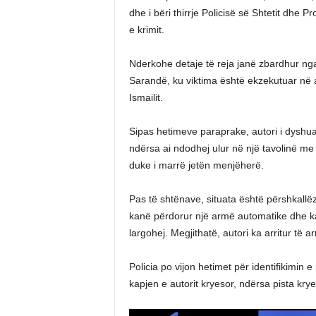
dhe i bëri thirrje Policisë së Shtetit dhe 
e krimit.
Nderkohe detaje të reja janë zbardhur ng
Sarandë, ku viktima është ekzekutuar në am
Ismailit.
Sipas hetimeve paraprake, autori i dyshua
ndërsa ai ndodhej ulur në një tavolinë me 
duke i marrë jetën menjëherë.
Pas të shtënave, situata është përshkallë
kanë përdorur një armë automatike dhe ka
largohej. Megjithatë, autori ka arritur të a
Policia po vijon hetimet për identifikimin 
kapjen e autorit kryesor, ndërsa pista kry