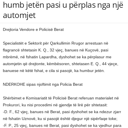
humb jetën pasi u përplas nga një
automjet
Drejtoria Vendore e Policisë Berat
Specialistët e Sektorit për Qarkullimin Rrugor arrestuan në
flagrancë shtetasin K. Q., 32 vjeç, banues në Kuçovë, pasi
mbrëmë, në fshatin Lapardha, dyshohet se ka përplasur me
automjetin që drejtonte, këmbësoren, shtetasen E. Q., 44 vjeçe,
banuese në këtë fshat, e cila si pasojë, ka humbur jetën.
NDERKOHE sipas njoftimit nga Policia Berat
Shërbimet e Komisariatit të Policisë Berat referuan materialet në
Prokurori, ku nisi procedimi në gjendje të lirë për shtetasit:
-D. F., 62 vjeç, banues në Berat, pasi dyshohet se ka ndezur zjarr
në fshatin Uznovë, ku si pasojë është djegur një sipërfaqe toke;
-F. P., 25 vjeç, banues në Berat, pasi dyshohet se ka vjedhur para