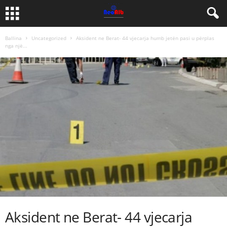
Ballina
Uncategorized
Aksident ne Berat- 44 vjecarja humb jetën pasi u përplas
nga një...
Aksident ne Berat- 44 vjecarja