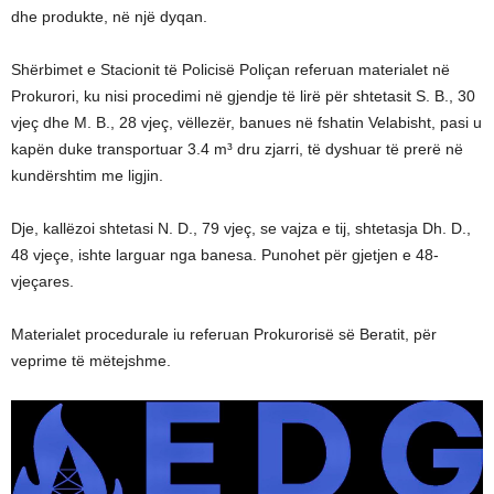
dhe produkte, në një dyqan.
Shërbimet e Stacionit të Policisë Poliçan referuan materialet në
Prokurori, ku nisi procedimi në gjendje të lirë për shtetasit S. B., 30
vjeç dhe M. B., 28 vjeç, vëllezër, banues në fshatin Velabisht, pasi u
kapën duke transportuar 3.4 m³ dru zjarri, të dyshuar të prerë në
kundërshtim me ligjin.
Dje, kallëzoi shtetasi N. D., 79 vjeç, se vajza e tij, shtetasja Dh. D.,
48 vjeçe, ishte larguar nga banesa. Punohet për gjetjen e 48-
vjeçares.
Materialet procedurale iu referuan Prokurorisë së Beratit, për
veprime të mëtejshme.