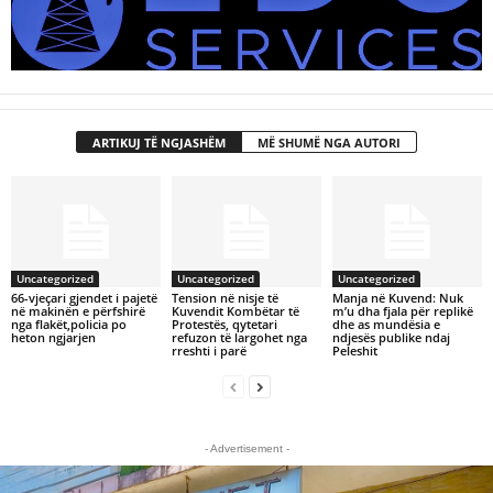
ARTIKUJ TË NGJASHËM
MË SHUMË NGA AUTORI
Uncategorized
Uncategorized
Uncategorized
66-vjeçari gjendet i pajetë
Tension në nisje të
Manja në Kuvend: Nuk
në makinën e përfshirë
Kuvendit Kombëtar të
m’u dha fjala për replikë
nga flakët,policia po
Protestës, qytetari
dhe as mundësia e
heton ngjarjen
refuzon të largohet nga
ndjesës publike ndaj
rreshti i parë
Peleshit
- Advertisement -