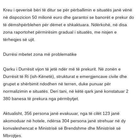
Kreu i qeverisë bëri të ditur se për përballimin e situatës janë vënë
në dispozicion 50 milionë euro dhe garantoi se banorët e prekur do
të dëmshpërblehen për dëmet e shkaktuara. Ndërkohë, në disa
zona raportohet përmirësim gradual i situatës, me nisjen e
tërheqjes së ujit.
Durrësi mbetet zona më problematike
Qarku i Durrësit vijon të jetë ndër më të prekurit. Në zonën e
Durrësit të Ri (ish-Kënetë), strukturat e emergjencave civile dhe
grupet e shërbimit ndodhen në terren, duke punuar për
normalizimin e situatës. Deri tani, në këtë qark janë konstatuar 2
380 banesa të prekura nga përmbytjet.
Aktualisht, 356 persona janë evakuuar, nga të cilët 123 janë
akomoduar në hotele, ndërsa 304 persona janë strehuar në dy
konvaleshencat e Ministrisë së Brendshme dhe Ministrisë së
Mbrojtjes.