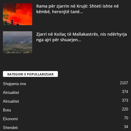
Rama për zjarrin në Krujë: Shteti ishte në
këmbë, heronjtë tanë...
Zjarri në Koilaç të Mallakastrës, nis ndërhyrja
nga ajri për shuarjen...
KATEGORI E POPULLARIZUAR
2107
Shqiperia ime
374
Aktualitet
373
Aktualitet
220
Bota
70
Ekonomi
34
Shendeti