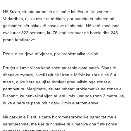
Në Sukth, situata paraqitet disi më e lehtësuar. Në zonën e
Vadardhës, uji ka nisur të tërhiqet, por autoritetet mbeten në
gatishmëri për shkak të pasojave të shumta. Në këtë zonë janë
evakuuar 322 persona, ku 76 janë strehuar në hotele dhe 246
pranë familjarëve.
Rënie e prurjeve të Vjosës, por problematika vijojnë
Prurjet e lumit Vjosa kanë shënuar rënie gjatë natës. Sipas të
dhënave zyrtare, niveli i ujit në Urën e Mifolit ka zbritur në 8.4
metra, duke bërë që uji të tërhiqet gradualisht nga zonat e
përmbytura. Megjithatë, situata mbetet problematike në zonën e
Bishanit, ku nënkalimi vijon të jetë i mbuluar nga rreth 2 metra ujë,
duke e bërë të pamundur qarkullimin e automjeteve.
Në qarkun e Fierit, situata hidrometeorologjike paraqitet më e
qëndrueshme, me ulje të niveleve të lumenjve dhe funksionim