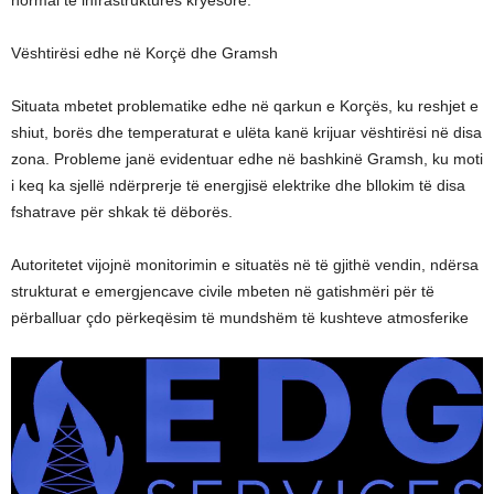
normal të infrastrukturës kryesore.
Vështirësi edhe në Korçë dhe Gramsh
Situata mbetet problematike edhe në qarkun e Korçës, ku reshjet e
shiut, borës dhe temperaturat e ulëta kanë krijuar vështirësi në disa
zona. Probleme janë evidentuar edhe në bashkinë Gramsh, ku moti
i keq ka sjellë ndërprerje të energjisë elektrike dhe bllokim të disa
fshatrave për shkak të dëborës.
Autoritetet vijojnë monitorimin e situatës në të gjithë vendin, ndërsa
strukturat e emergjencave civile mbeten në gatishmëri për të
përballuar çdo përkeqësim të mundshëm të kushteve atmosferike