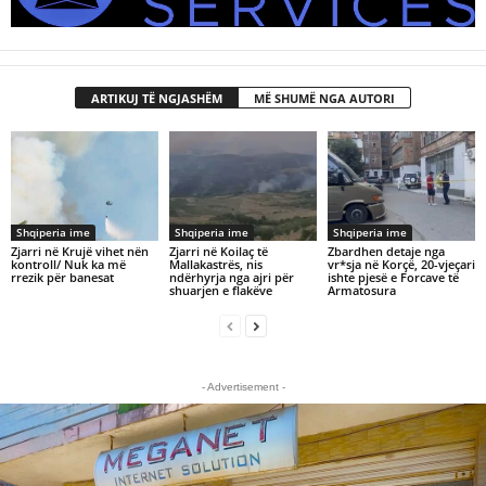
ARTIKUJ TË NGJASHËM
MË SHUMË NGA AUTORI
Shqiperia ime
Shqiperia ime
Shqiperia ime
Zjarri në Krujë vihet nën
Zjarri në Koilaç të
Zbardhen detaje nga
kontroll/ Nuk ka më
Mallakastrës, nis
vr*sja në Korçë, 20-vjeçari
rrezik për banesat
ndërhyrja nga ajri për
ishte pjesë e Forcave të
shuarjen e flakëve
Armatosura
- Advertisement -