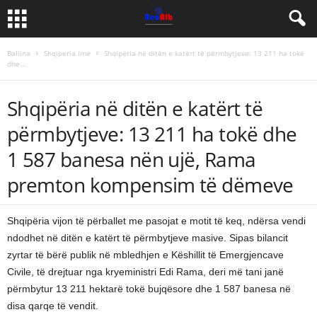
Ballina
Shqiperia ime
Shqipëria në ditën e katërt të përmbytjeve: 13 211 ha tokë
dhe...
Shqipëria në ditën e katërt të
përmbytjeve: 13 211 ha tokë dhe
1 587 banesa nën ujë, Rama
premton kompensim të dëmeve
Shqipëria vijon të përballet me pasojat e motit të keq, ndërsa vendi
ndodhet në ditën e katërt të përmbytjeve masive. Sipas bilancit
zyrtar të bërë publik në mbledhjen e Këshillit të Emergjencave
Civile, të drejtuar nga kryeministri Edi Rama, deri më tani janë
përmbytur 13 211 hektarë tokë bujqësore dhe 1 587 banesa në
disa qarqe të vendit.