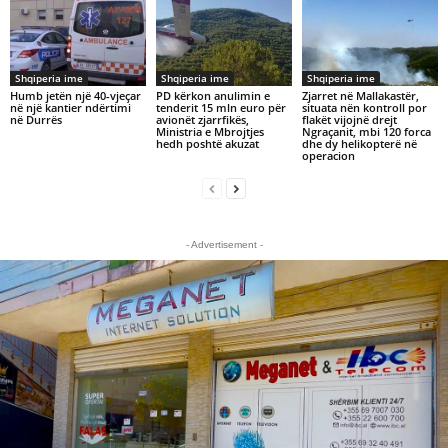
Shqiperia ime
Shqiperia ime
Shqiperia ime
Humb jetën një 40-vjeçar
PD kërkon anulimin e
Zjarret në Mallakastër,
në një kantier ndërtimi
tenderit 15 mln euro për
situata nën kontroll por
në Durrës
avionët zjarrfikës,
flakët vijojnë drejt
Ministria e Mbrojtjes
Ngraçanit, mbi 120 forca
hedh poshtë akuzat
dhe dy helikopterë në
operacion
- Advertisement -