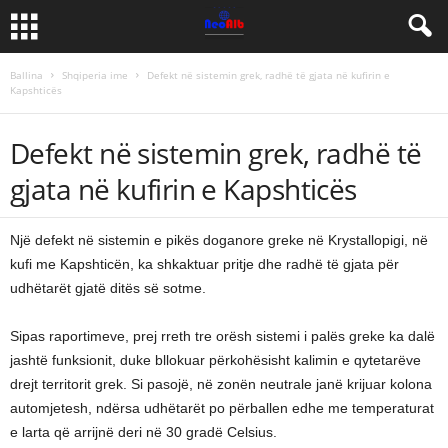
Ballina
Shqiperia ime
Defekt në sistemin grek, radhë të gjata në kufirin e
Kapshticës
Defekt në sistemin grek, radhë të
gjata në kufirin e Kapshticës
Një defekt në sistemin e pikës doganore greke në Krystallopigi, në
kufi me Kapshticën, ka shkaktuar pritje dhe radhë të gjata për
udhëtarët gjatë ditës së sotme.
Sipas raportimeve, prej rreth tre orësh sistemi i palës greke ka dalë
jashtë funksionit, duke bllokuar përkohësisht kalimin e qytetarëve
drejt territorit grek. Si pasojë, në zonën neutrale janë krijuar kolona
automjetesh, ndërsa udhëtarët po përballen edhe me temperaturat
e larta që arrijnë deri në 30 gradë Celsius.