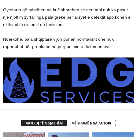
Qytetarët që ndodhen në kufi shprehen se deri tani nuk ka pasur
një njoftim zyrtar nga pala greke për arsyet e defektit apo kohën e
rikthimit të sistemit në funksion.
Ndërkohë, pala shqiptare vijon punën normalisht dhe nuk
raportohet për probleme në përpunimin e dokumenteve.
ARTIKUJ TË NGJASHËM
MË SHUMË NGA AUTORI