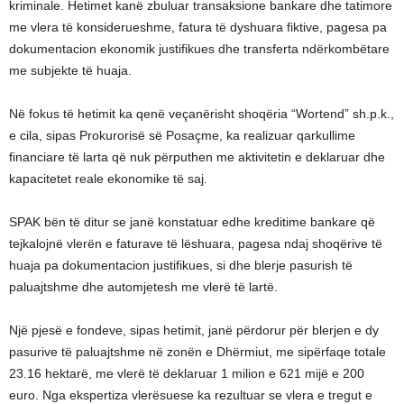
kriminale. Hetimet kanë zbuluar transaksione bankare dhe tatimore
me vlera të konsiderueshme, fatura të dyshuara fiktive, pagesa pa
dokumentacion ekonomik justifikues dhe transferta ndërkombëtare
me subjekte të huaja.
Në fokus të hetimit ka qenë veçanërisht shoqëria “Wortend” sh.p.k.,
e cila, sipas Prokurorisë së Posaçme, ka realizuar qarkullime
financiare të larta që nuk përputhen me aktivitetin e deklaruar dhe
kapacitetet reale ekonomike të saj.
SPAK bën të ditur se janë konstatuar edhe kreditime bankare që
tejkalojnë vlerën e faturave të lëshuara, pagesa ndaj shoqërive të
huaja pa dokumentacion justifikues, si dhe blerje pasurish të
paluajtshme dhe automjetesh me vlerë të lartë.
Një pjesë e fondeve, sipas hetimit, janë përdorur për blerjen e dy
pasurive të paluajtshme në zonën e Dhërmiut, me sipërfaqe totale
23.16 hektarë, me vlerë të deklaruar 1 milion e 621 mijë e 200
euro. Nga ekspertiza vlerësuese ka rezultuar se vlera e tregut e