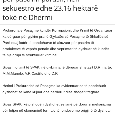
sekuestro edhe 23.16 hektarë
tokë në Dhërmi
Prokuroria e Posaçme kundër Korrupsionit dhe Krimit të Organizuar
ka dërguar për gjykim pranë Gjykatës së Posaçme të Shkallës së
Parë ndaj katër të pandehurve të akuzuar për pastrim të
produkteve të veprës penale dhe veprimtari të dyshuar në kuadër
të një grupi të strukturuar kriminal.
Sipas njoftimit të SPAK, në gjykim janë dërguar shtetasit D.R.Iriarte,
M.M.Manole, A.R.Castillo dhe D.P.
Hetimi i Prokurorisë së Posaçme ka evidentuar se të pandehurit
dyshohet se kanë krijuar dhe përdorur disa shoqëri tregtare.
Sipas SPAK, këto shoqëri dyshohet se janë përdorur si mekanizma
për futjen në ekonominë formale të fondeve me origjinë të dyshuar