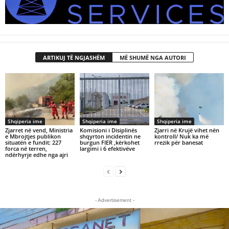
ARTIKUJ TË NGJASHËM
MË SHUMË NGA AUTORI
Shqiperia ime
Shqiperia ime
Shqiperia ime
Zjarret në vend, Ministria
Komisioni i Disiplinës
Zjarri në Krujë vihet nën
e Mbrojtjes publikon
shqyrton incidentin ne
kontroll/ Nuk ka më
situatën e fundit: 227
burgun FIER ,kërkohet
rrezik për banesat
forca në terren,
largimi i 6 efektivëve
ndërhyrje edhe nga ajri
- Advertisement -