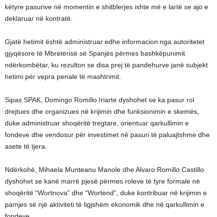
këtyre pasurive në momentin e shitblerjes ishte më e lartë se ajo e
deklaruar në kontratë.
Gjatë hetimit është administruar edhe informacion nga autoritetet
gjyqësore të Mbretërisë së Spanjës përmes bashkëpunimit
ndërkombëtar, ku rezulton se disa prej të pandehurve janë subjekt
hetimi për vepra penale të mashtrimit.
Sipas SPAK, Domingo Romillo Iriarte dyshohet se ka pasur rol
drejtues dhe organizues në krijimin dhe funksionimin e skemës,
duke administruar shoqëritë tregtare, orientuar qarkullimin e
fondeve dhe vendosur për investimet në pasuri të paluajtshme dhe
asete të tjera.
Ndërkohë, Mihaela Munteanu Manole dhe Alvaro Romillo Castillo
dyshohet se kanë marrë pjesë përmes roleve të tyre formale në
shoqëritë “Wortnova” dhe “Wortend”, duke kontribuar në krijimin e
pamjes së një aktiviteti të ligjshëm ekonomik dhe në qarkullimin e
fondeve.