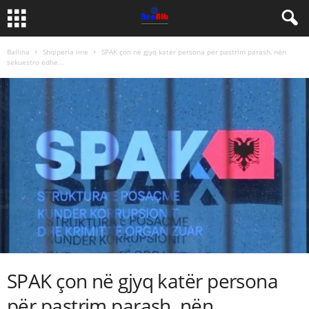
Ballina
Shqiperia ime
SPAK çon në gjyq katër persona për pastrim parash, nën
sekuestro edhe...
SPAK çon në gjyq katër persona
për pastrim parash, nën