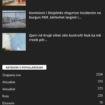
Komisioni i Disiplinës shqyrton incidentin ne
burgun FIER ,kërkohet largimi i...
Zjarri në Krujë vihet nën kontroll/ Nuk ka më
rrezik për...
KATEGORI E POPULLARIZUAR
2109
Shqiperia ime
374
Aktualitet
373
Aktualitet
220
Bota
70
Ekonomi