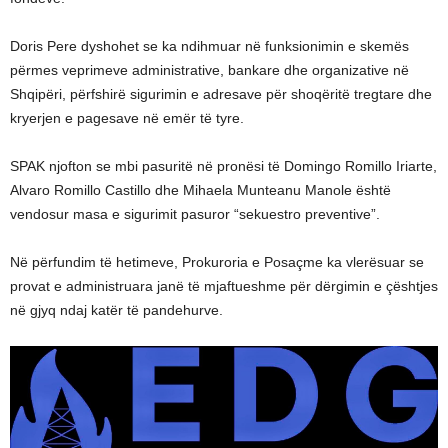
Doris Pere dyshohet se ka ndihmuar në funksionimin e skemës
përmes veprimeve administrative, bankare dhe organizative në
Shqipëri, përfshirë sigurimin e adresave për shoqëritë tregtare dhe
kryerjen e pagesave në emër të tyre.
SPAK njofton se mbi pasuritë në pronësi të Domingo Romillo Iriarte,
Alvaro Romillo Castillo dhe Mihaela Munteanu Manole është
vendosur masa e sigurimit pasuror “sekuestro preventive”.
Në përfundim të hetimeve, Prokuroria e Posaçme ka vlerësuar se
provat e administruara janë të mjaftueshme për dërgimin e çështjes
në gjyq ndaj katër të pandehurve.