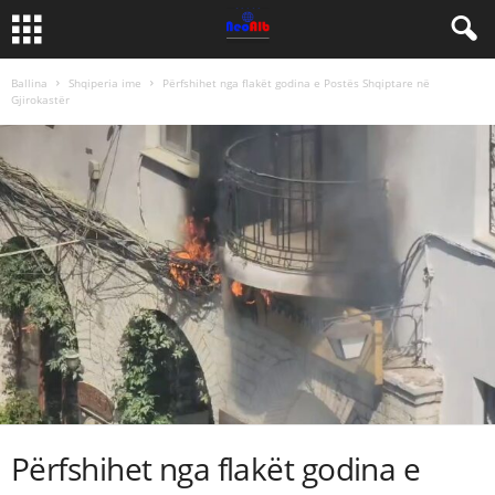
Ballina
Shqiperia ime
Përfshihet nga flakët godina e Postës Shqiptare në
Gjirokastër
Përfshihet nga flakët godina e