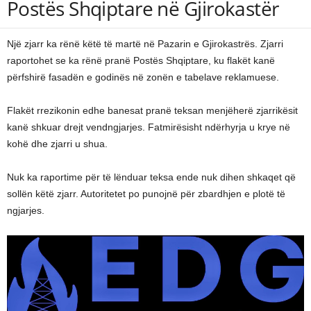
Postës Shqiptare në Gjirokastër
Një zjarr ka rënë këtë të martë në Pazarin e Gjirokastrës. Zjarri
raportohet se ka rënë pranë Postës Shqiptare, ku flakët kanë
përfshirë fasadën e godinës në zonën e tabelave reklamuese.
Flakët rrezikonin edhe banesat pranë teksan menjëherë zjarrikësit
kanë shkuar drejt vendngjarjes. Fatmirësisht ndërhyrja u krye në
kohë dhe zjarri u shua.
Nuk ka raportime për të lënduar teksa ende nuk dihen shkaqet që
sollën këtë zjarr. Autoritetet po punojnë për zbardhjen e plotë të
ngjarjes.