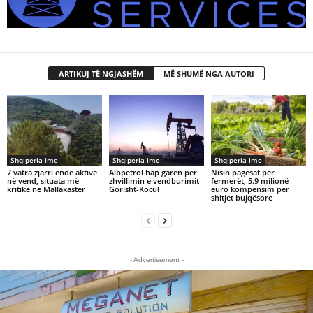
ARTIKUJ TË NGJASHËM
MË SHUMË NGA AUTORI
Shqiperia ime
Shqiperia ime
Shqiperia ime
7 vatra zjarri ende aktive
Albpetrol hap garën për
Nisin pagesat për
në vend, situata më
zhvillimin e vendburimit
fermerët, 5.9 milionë
kritike në Mallakastër
Gorisht-Kocul
euro kompensim për
shitjet bujqësore
- Advertisement -