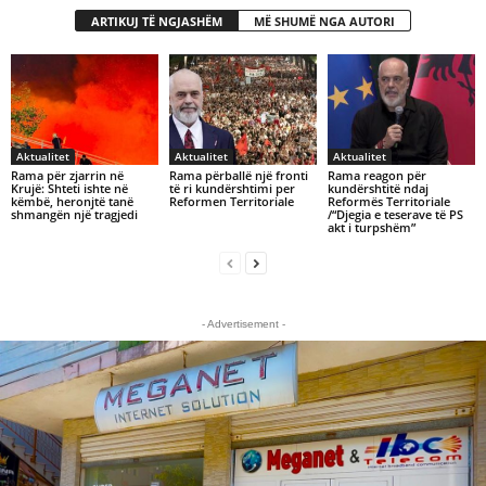
ARTIKUJ TË NGJASHËM
MË SHUMË NGA AUTORI
Aktualitet
Aktualitet
Aktualitet
Rama për zjarrin në
Rama përballë një fronti
Rama reagon për
Krujë: Shteti ishte në
të ri kundërshtimi per
kundërshtitë ndaj
këmbë, heronjtë tanë
Reformen Territoriale
Reformës Territoriale
shmangën një tragjedi
/“Djegia e teserave të PS
akt i turpshëm”
- Advertisement -