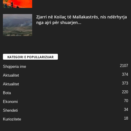
Zjarri në Koilaç të Mallakastrës, nis ndërhyrja
nga ajri për shuarjen...
KATEGORI E POPULLARIZUAR
2107
Shqiperia ime
374
Aktualitet
373
Aktualitet
220
Bota
70
Ekonomi
34
Shendeti
18
Kuriozitete