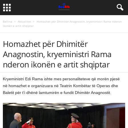
Ballina
Aktualitet
Homazhet për Dhimitër Anagnostin, kryeministri Rama nderon
ikonën e artit shqiptar
Homazhet për Dhimitër
Anagnostin, kryeministri Rama
nderon ikonën e artit shqiptar
Kryeministri Edi Rama ishte mes personaliteteve që morën pjesë
në homazhet e organizuara në Teatrin Kombëtar të Operas dhe
Baletit për t’i dhënë lamtumirën e fundit Dhimitër Anagnostit.