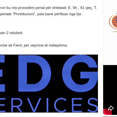
ori ku nisi procedimi penal për shtetasit: E. Sh., 41 vjeç, T.
penale “Prostitucioni”, pasi kanë përfituar nga kjo
uan 2 celularë.
orisë së Fierit, për veprime të mëtejshme.