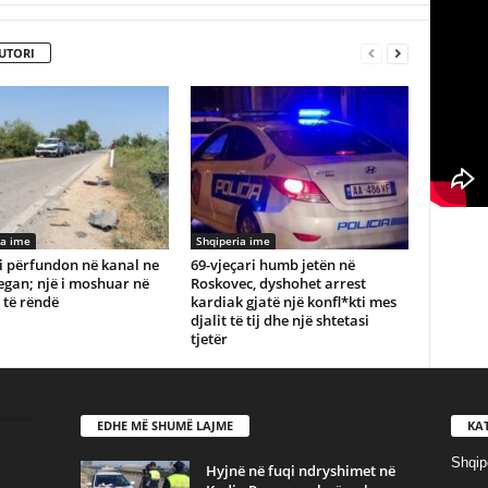
UTORI
ia ime
Shqiperia ime
i përfundon në kanal ne
69-vjeçari humb jetën në
egan; një i moshuar në
Roskovec, dyshohet arrest
 të rëndë
kardiak gjatë një konfl*kti mes
djalit të tij dhe një shtetasi
tjetër
EDHE MË SHUMË LAJME
KA
Shqip
Hyjnë në fuqi ndryshimet në