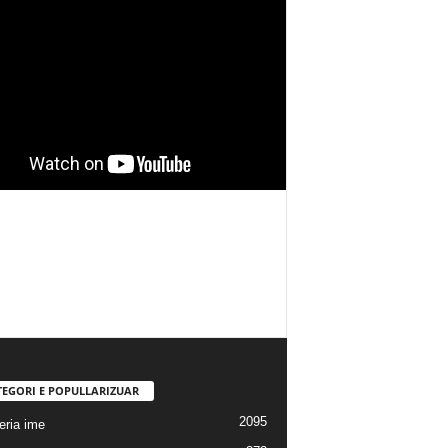
TEGORI E POPULLARIZUAR
2095
eria ime