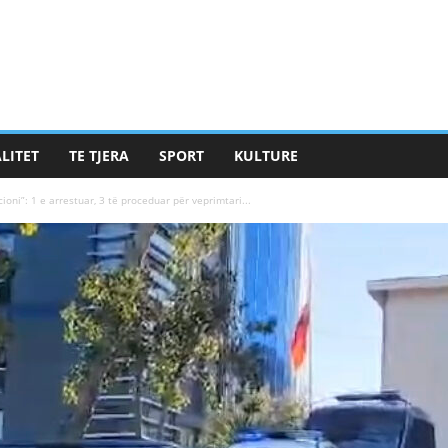
LITET
TE TJERA
SPORT
KULTURE
ioni”: 1 e arrestuar, 3 të proceduar për veprimtari...