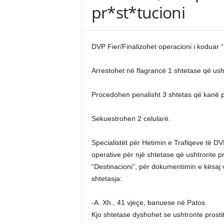
pr*st*tucioni
DVP Fier/Finalizohet operacioni i koduar “
Arrestohet në flagrancë 1 shtetase që usht
Procedohen penalisht 3 shtetas që kanë pë
Sekuestrohen 2 celularë.
Specialistët për Hetimin e Trafiqeve të D
operative për një shtetase që ushtronte p
“Destinacioni”, për dokumentimin e kësaj ve
shtetasja:
-A. Xh., 41 vjeçe, banuese në Patos.
Kjo shtetase dyshohet se ushtronte prosti