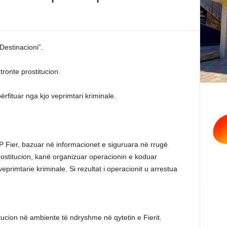
Destinacioni”.
ronte prostitucion.
rfituar nga kjo veprimtari kriminale.
VP Fier, bazuar në informacionet e siguruara në rrugë
rostitucion, kanë organizuar operacionin e koduar
primtarie kriminale. Si rezultat i operacionit u arrestua
tucion në ambiente të ndryshme në qytetin e Fierit.