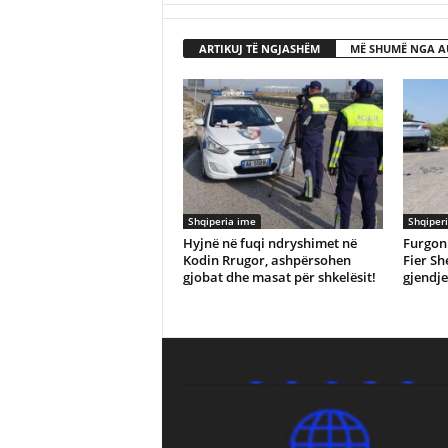
ARTIKUJ TË NGJASHËM
MË SHUMË NGA A
Shqiperia ime
Shqiper
Hyjnë në fuqi ndryshimet në
Furgon
Kodin Rrugor, ashpërsohen
Fier Sh
gjobat dhe masat për shkelësit!
gjendje