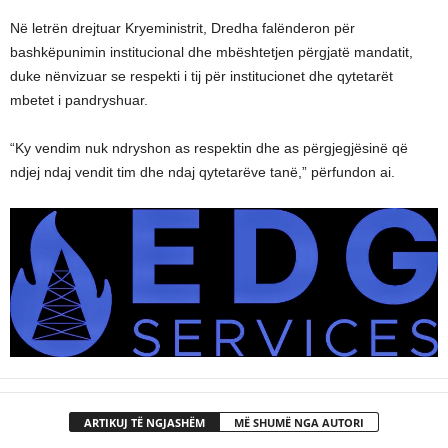
Në letrën drejtuar Kryeministrit, Dredha falënderon për
bashkëpunimin institucional dhe mbështetjen përgjatë mandatit,
duke nënvizuar se respekti i tij për institucionet dhe qytetarët
mbetet i pandryshuar.
“Ky vendim nuk ndryshon as respektin dhe as përgjegjësinë që
ndjej ndaj vendit tim dhe ndaj qytetarëve tanë,” përfundon ai.
ARTIKUJ TË NGJASHËM
MË SHUMË NGA AUTORI