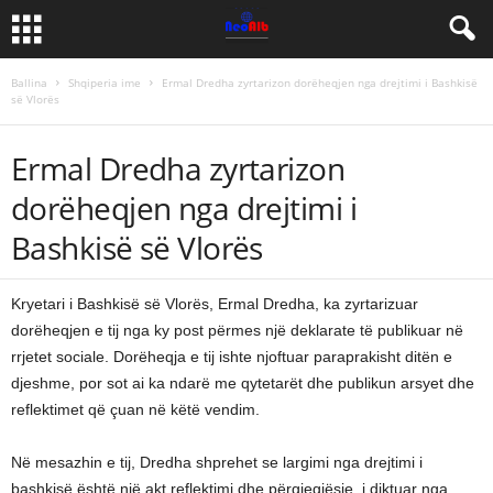
Ballina
Shqiperia ime
Ermal Dredha zyrtarizon dorëheqjen nga drejtimi i Bashkisë
së Vlorës
Ermal Dredha zyrtarizon
dorëheqjen nga drejtimi i
Bashkisë së Vlorës
Kryetari i Bashkisë së Vlorës, Ermal Dredha, ka zyrtarizuar
dorëheqjen e tij nga ky post përmes një deklarate të publikuar në
rrjetet sociale. Dorëheqja e tij ishte njoftuar paraprakisht ditën e
djeshme, por sot ai ka ndarë me qytetarët dhe publikun arsyet dhe
reflektimet që çuan në këtë vendim.
Në mesazhin e tij, Dredha shprehet se largimi nga drejtimi i
bashkisë është një akt reflektimi dhe përgjegjësie, i diktuar nga