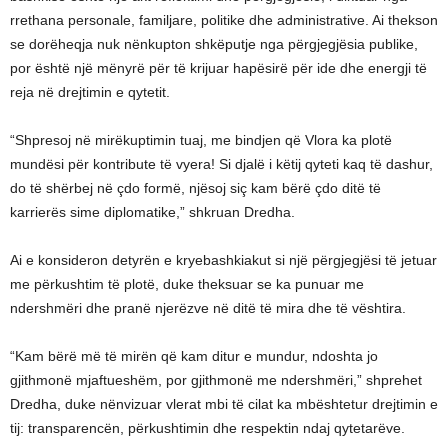
rrethana personale, familjare, politike dhe administrative. Ai thekson
se dorëheqja nuk nënkupton shkëputje nga përgjegjësia publike,
por është një mënyrë për të krijuar hapësirë për ide dhe energji të
reja në drejtimin e qytetit.
“Shpresoj në mirëkuptimin tuaj, me bindjen që Vlora ka plotë
mundësi për kontribute të vyera! Si djalë i këtij qyteti kaq të dashur,
do të shërbej në çdo formë, njësoj siç kam bërë çdo ditë të
karrierës sime diplomatike,” shkruan Dredha.
Ai e konsideron detyrën e kryebashkiakut si një përgjegjësi të jetuar
me përkushtim të plotë, duke theksuar se ka punuar me
ndershmëri dhe pranë njerëzve në ditë të mira dhe të vështira.
“Kam bërë më të mirën që kam ditur e mundur, ndoshta jo
gjithmonë mjaftueshëm, por gjithmonë me ndershmëri,” shprehet
Dredha, duke nënvizuar vlerat mbi të cilat ka mbështetur drejtimin e
tij: transparencën, përkushtimin dhe respektin ndaj qytetarëve.