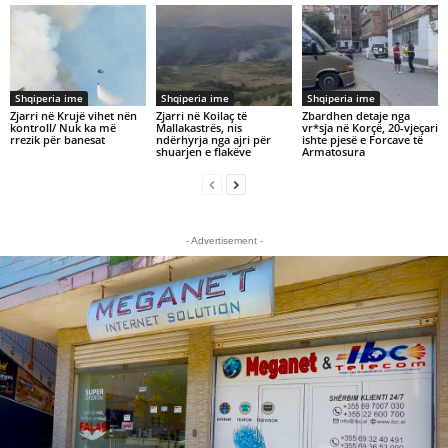
Shqiperia ime
Shqiperia ime
Shqiperia ime
Zjarri në Krujë vihet nën
Zjarri në Koilaç të
Zbardhen detaje nga
kontroll/ Nuk ka më
Mallakastrës, nis
vr*sja në Korçë, 20-vjeçari
rrezik për banesat
ndërhyrja nga ajri për
ishte pjesë e Forcave të
shuarjen e flakëve
Armatosura
- Advertisement -