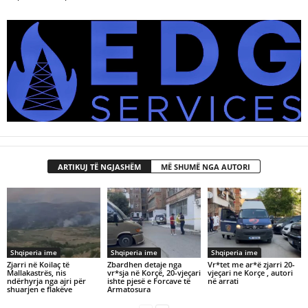
ARTIKUJ TË NGJASHËM
MË SHUMË NGA AUTORI
Shqiperia ime
Shqiperia ime
Shqiperia ime
Zjarri në Koilaç të
Zbardhen detaje nga
Vr*tet me ar*ë zjarri 20-
Mallakastrës, nis
vr*sja në Korçë, 20-vjeçari
vjeçari ne Korçe , autori
ndërhyrja nga ajri për
ishte pjesë e Forcave të
në arrati
shuarjen e flakëve
Armatosura