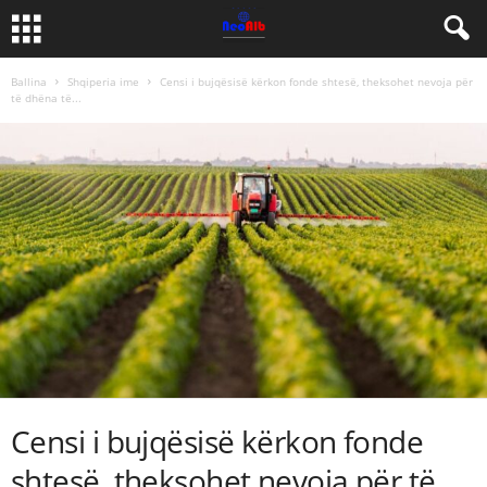
Ballina
Shqiperia ime
Censi i bujqësisë kërkon fonde shtesë, theksohet nevoja për
të dhëna të...
Censi i bujqësisë kërkon fonde
shtesë, theksohet nevoja për të