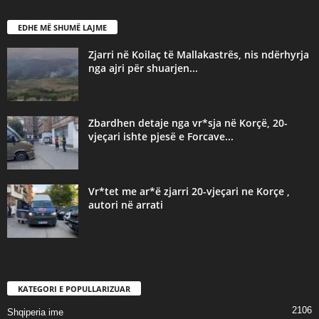
EDHE MË SHUMË LAJME
Zjarri në Koilaç të Mallakastrës, nis ndërhyrja
nga ajri për shuarjen...
Zbardhen detaje nga vr*sja në Korçë, 20-
vjeçari ishte pjesë e Forcave...
Vr*tet me ar*ë zjarri 20-vjeçari ne Korçe ,
autori në arrati
KATEGORI E POPULLARIZUAR
2106
Shqiperia ime