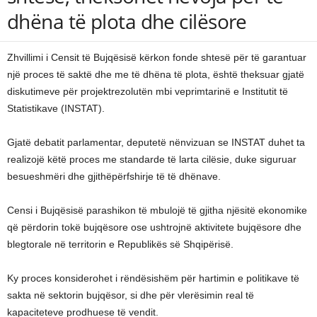
dhëna të plota dhe cilësore
Zhvillimi i Censit të Bujqësisë kërkon fonde shtesë për të garantuar
një proces të saktë dhe me të dhëna të plota, është theksuar gjatë
diskutimeve për projektrezolutën mbi veprimtarinë e Institutit të
Statistikave (INSTAT).
Gjatë debatit parlamentar, deputetë nënvizuan se INSTAT duhet ta
realizojë këtë proces me standarde të larta cilësie, duke siguruar
besueshmëri dhe gjithëpërfshirje të të dhënave.
Censi i Bujqësisë parashikon të mbulojë të gjitha njësitë ekonomike
që përdorin tokë bujqësore ose ushtrojnë aktivitete bujqësore dhe
blegtorale në territorin e Republikës së Shqipërisë.
Ky proces konsiderohet i rëndësishëm për hartimin e politikave të
sakta në sektorin bujqësor, si dhe për vlerësimin real të
kapaciteteve prodhuese të vendit.