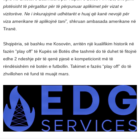
plotësisht të përgatitur për të përpunuar aplikimet për vizat e
vizitorëve. Ne i inkurajojmë udhëtarët e huaj që kanë nevojë për
viza amerikane të aplikojnë tani”,
shkruan ambasada amerikane në
Tiranë.
Shqipëria, së bashku me Kosovën, arritën një kualifikim historik në
fazën “play off” të Kupës së Botës dhe tashmë do të duhet të fitojnë
edhe 2 ndeshje për të qenë pjesë e kompeticionit më të
rëndësishëm në botën e futbollin. Takimet e fazës “play off” do të
zhvillohen në fund të muajit mars.