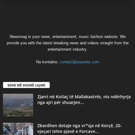
Newsmag is your news, entertainment, music fashion website. We
provide you with the latest breaking news and videos straight from the
entertainment industry.
Na kontakto:
contact@yoursite.com
EDHE MË SHUMË LAJME
Zjarri në Koilaç të Mallakastrës, nis ndërhyrja
nga ajri për shuarjen...
Zbardhen detaje nga vr*sja në Korçë, 20-
vjeçari ishte pjesë e Forcave...