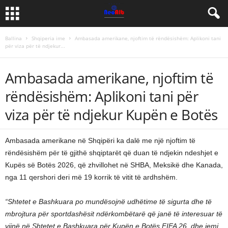
Ballina
Shqiperia ime
Ambasada amerikane, njoftim të rëndësishëm: Aplikoni tani
për viza për të ndjekur...
Ambasada amerikane, njoftim të
rëndësishëm: Aplikoni tani për
viza për të ndjekur Kupën e Botës
Ambasada amerikane në Shqipëri ka dalë me një njoftim të
rëndësishëm për të gjithë shqiptarët që duan të ndjekin ndeshjet e
Kupës së Botës 2026, që zhvillohet në SHBA, Meksikë dhe Kanada,
nga 11 qershori deri më 19 korrik të vitit të ardhshëm.
“Shtetet e Bashkuara po mundësojnë udhëtime të sigurta dhe të
mbrojtura për sportdashësit ndërkombëtarë që janë të interesuar të
vijnë në Shtetet e Bashkuara për Kupën e Botës FIFA 26, dhe jemi