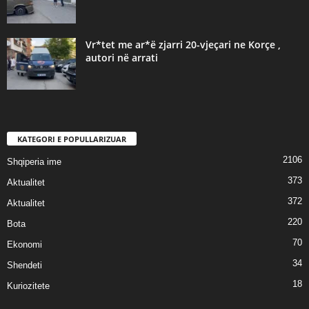
Vr*tet me ar*ë zjarri 20-vjeçari ne Korçe ,
autori në arrati
KATEGORI E POPULLARIZUAR
2106
Shqiperia ime
373
Aktualitet
372
Aktualitet
220
Bota
70
Ekonomi
34
Shendeti
18
Kuriozitete