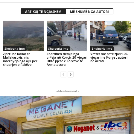
ARTIKUJ TË NGJASHËM
MË SHUMË NGA AUTORI
Shqiperia ime
Shqiperia ime
Shqiperia ime
Zjarri në Koilaç të
Zbardhen detaje nga
Vr*tet me ar*ë zjarri 20-
Mallakastrës, nis
vr*sja në Korçë, 20-vjeçari
vjeçari ne Korçe , autori
ndërhyrja nga ajri për
ishte pjesë e Forcave të
në arrati
shuarjen e flakëve
Armatosura
- Advertisement -