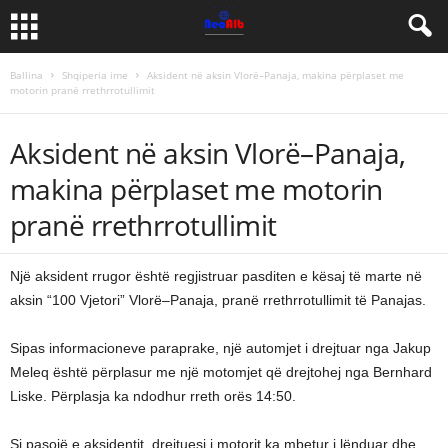
Ballina
Shqiperia ime
Aksident në aksin Vlorë–Panaja, makina përplaset me
motorin pranë rrethrrotullimit
Aksident në aksin Vlorë–Panaja,
makina përplaset me motorin
pranë rrethrrotullimit
Një aksident rrugor është regjistruar pasditen e kësaj të marte në
aksin “100 Vjetori” Vlorë–Panaja, pranë rrethrrotullimit të Panajas.
Sipas informacioneve paraprake, një automjet i drejtuar nga Jakup
Meleq është përplasur me një motomjet që drejtohej nga Bernhard
Liske. Përplasja ka ndodhur rreth orës 14:50.
Si pasojë e aksidentit, drejtuesi i motorit ka mbetur i lënduar dhe