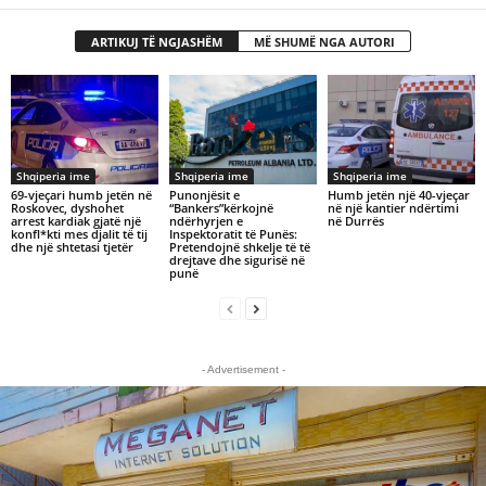
ARTIKUJ TË NGJASHËM
MË SHUMË NGA AUTORI
Shqiperia ime
Shqiperia ime
Shqiperia ime
69-vjeçari humb jetën në
Punonjësit e
Humb jetën një 40-vjeçar
Roskovec, dyshohet
“Bankers”kërkojnë
në një kantier ndërtimi
arrest kardiak gjatë një
ndërhyrjen e
në Durrës
konfl*kti mes djalit të tij
Inspektoratit të Punës:
dhe një shtetasi tjetër
Pretendojnë shkelje të të
drejtave dhe sigurisë në
punë
- Advertisement -