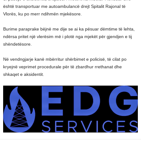
është transportuar me autoambulancë drejt Spitalit Rajonal të
Vlorës, ku po merr ndihmën mjekësore.
Burime paraprake bëjnë me dije se ai ka pësuar dëmtime të lehta,
ndërsa pritet një vlerësim më i plotë nga mjekët për gjendjen e tij
shëndetësore.
Në vendngjarje kanë mbërritur shërbimet e policisë, të cilat po
kryejnë veprimet procedurale për të zbardhur rrethanat dhe
shkaqet e aksidentit.