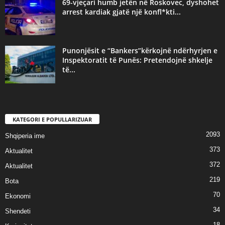
69-vjeçari humb jetën në Roskovec, dyshohet
arrest kardiak gjatë një konfl*kti...
Punonjësit e “Bankers”kërkojnë ndërhyrjen e
Inspektoratit të Punës: Pretendojnë shkelje
të...
KATEGORI E POPULLARIZUAR
2093
Shqiperia ime
373
Aktualitet
372
Aktualitet
219
Bota
70
Ekonomi
34
Shendeti
18