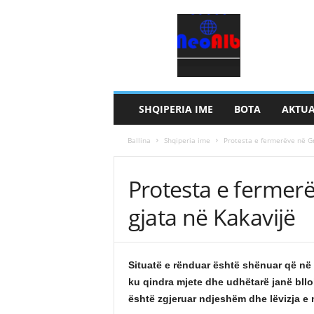
N
e
o
a
l
b
SHQIPERIA IME
BOTA
AKTUA
Ballina
Shqiperia ime
Protesta e fermerëve në Gr
Protesta e fermerë
gjata në Kakavijë
Situatë e rënduar është shënuar që në o
ku qindra mjete dhe udhëtarë janë bllo
është zgjeruar ndjeshëm dhe lëvizja e m