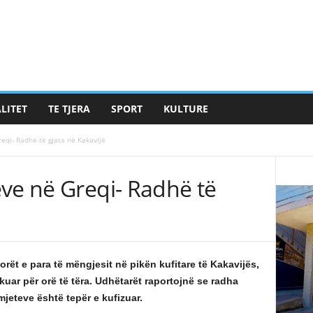
LITET
TE TJERA
SPORT
KULTURE
eqi- Radhë të gjata në Kakavijë
ve në Greqi- Radhë të
rët e para të mëngjesit në pikën kufitare të Kakavijës,
kuar për orë të tëra. Udhëtarët raportojnë se radha
jeteve është tepër e kufizuar.