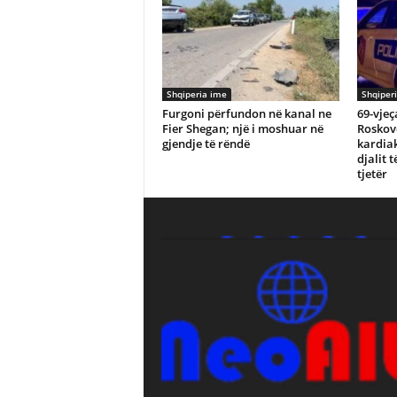
Shqiperia ime
Shqiper
Furgoni përfundon në kanal ne
69-vjeç
Fier Shegan; një i moshuar në
Roskove
gjendje të rëndë
kardiak
djalit t
tjetër