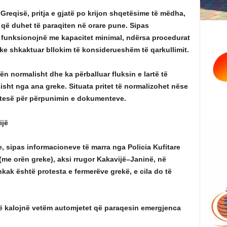
Greqisë, pritja e gjatë po krijon shqetësime të mëdha,
 që duhet të paraqiten në orare pune. Sipas
o funksionojnë me kapacitet minimal, ndërsa procedurat
ke shkaktuar bllokim të konsiderueshëm të qarkullimit.
n normalisht dhe ka përballuar fluksin e lartë të
isht nga ana greke. Situata pritet të normalizohet nëse
shtesë për përpunimin e dokumenteve.
ijë
e, sipas informacioneve të marra nga Policia Kufitare
 (me orën greke), aksi rrugor Kakavijë–Janinë, në
Shkak është protesta e fermerëve grekë, e cila do të
n të kalojnë vetëm automjetet që paraqesin emergjenca