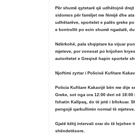
Për shumë qytetarë që udhëtojnë drejt 
sidomos për familjet me fëmijë dhe ata
udhëtarëve, sportelet e palës greke p
e kontrollit po ecin shumë ngadalë, du
Ndërkohë, pala shqiptare ka vijuar punë
mjeteve, por vonesat po krijohen kryes
autoritetet e Greqisë hapin sportele 
Njoftimi zyrtar i Policisë Kufitare Kakav
Policia Kufitare Kakavijë bën me dije s
Greke, sot nga ora 12:00 deri në 18:00
fshatin Kallpaq, do të jetë i bllokuar. 
pengojë qarkullimin normal të mjeteve.
Gjatë këtij intervali orar do të lejohe
shëndetësore.