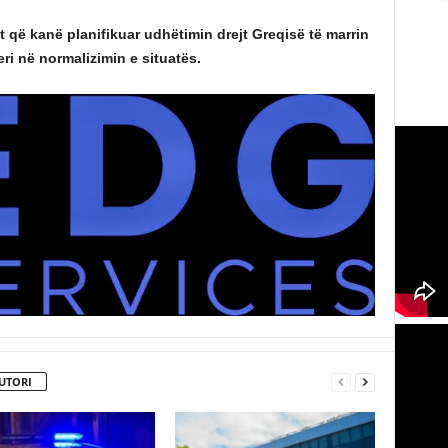
t që kanë planifikuar udhëtimin drejt Greqisë të marrin
ri në normalizimin e situatës.
UTORI