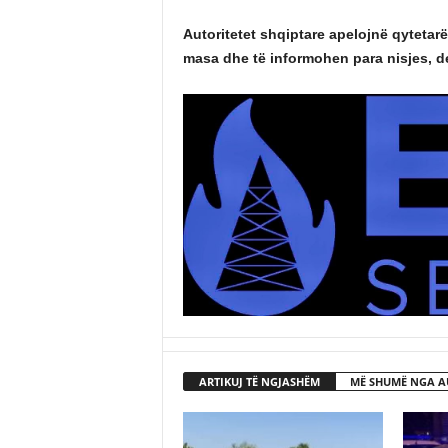
Autoritetet shqiptare apelojnë qytetarë
masa dhe të informohen para nisjes, de
ARTIKUJ TË NGJASHËM
MË SHUMË NGA A