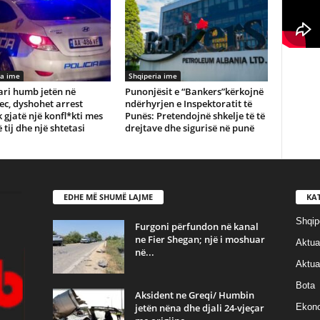
ia ime
Shqiperia ime
ari humb jetën në
Punonjësit e “Bankers”kërkojnë
c, dyshohet arrest
ndërhyrjen e Inspektoratit të
 gjatë një konfl*kti mes
Punës: Pretendojnë shkelje të të
ë tij dhe një shtetasi
drejtave dhe sigurisë në punë
EDHE MË SHUMË LAJME
KA
Shqip
Furgoni përfundon në kanal
ne Fier Shegan; një i moshuar
Aktual
në...
Aktual
Bota
Aksident ne Greqi/ Humbin
jetën nëna dhe djali 24-vjeçar
Ekon