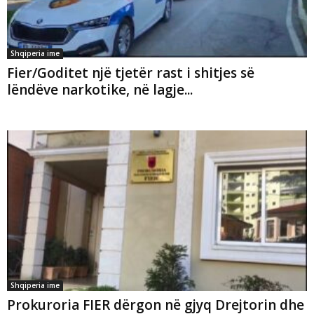
Shqiperia ime
Fier/Goditet një tjetër rast i shitjes së
lëndëve narkotike, në lagje...
Shqiperia ime
Prokuroria FIER dërgon në gjyq Drejtorin dhe