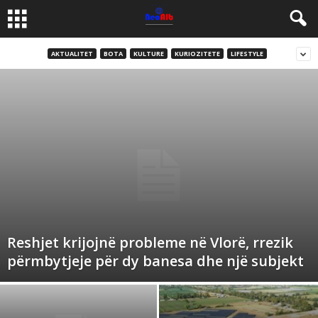
AKTUALITET
BOTA
KULTURE
KURIOZITETE
LIFESTYLE
Reshjet krijojnë probleme në Vlorë, rrezik
përmbytjeje për dy banesa dhe një subjekt