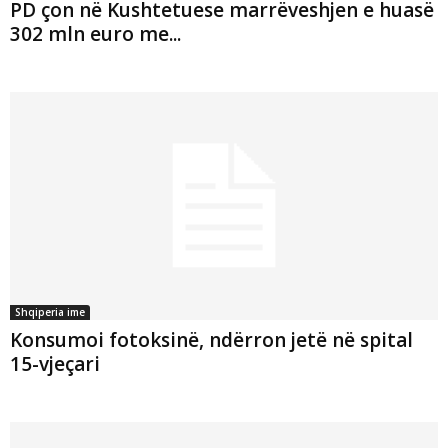
PD çon në Kushtetuese marrëveshjen e huasë
302 mln euro me...
Shqiperia ime
Konsumoi fotoksinë, ndërron jetë në spital
15-vjeçari