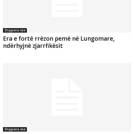
Shqiperia ime
Era e fortë rrëzon pemë në Lungomare,
ndërhyjnë zjarrfikësit
Shqiperia ime