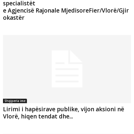
specialistët
e Agjencisë Rajonale MjedisoreFier/Vlorë/Gjir
okastër
Shqiperia ime
Lirimi i hapësirave publike, vijon aksioni në
Vlorë, hiqen tendat dhe...