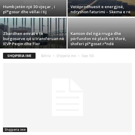
Humb jetën një 30-vjeçar , i
Vetëprodhuesit e energjisë,
pl*gosur dhe vëllai i tij
ndryshon faturimi – Skema e re
Zbardhen emrat e të
Kamion del nga rruga dhe
burgosurve që u transferuan në
përfundon në plazh në Vlorë,
IEVP Peqin dhe Fier
shoferi pl*goset r*ndë
SHQIPERIA IME
Ballina
Shqiperia ime
Faqe 165
Shqiperia ime