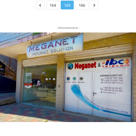
164
165
166
- Advertisement -